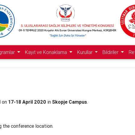
gramlar
Kayıt ve Konaklama
Kurullar
Bildiriler
Re
d on
17-18 April
2020
in
Skopje Campus
.
g the conference location.