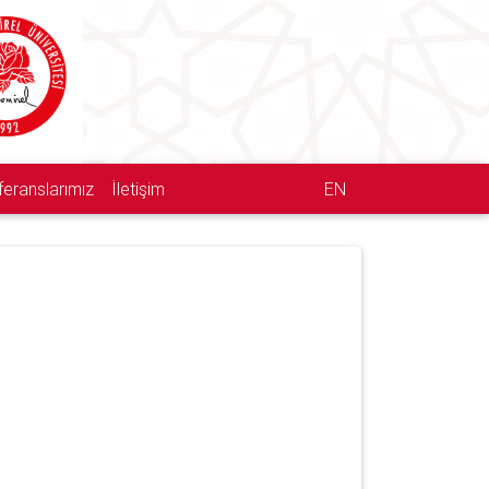
feranslarımız
İletişim
EN